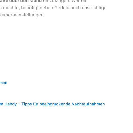
raße oder den Mond
einzufangen. Wer die
n möchte, benötigt neben Geduld auch das richtige
Kameraeinstellungen.
hmen
dem Handy – Tipps für beeindruckende Nachtaufnahmen