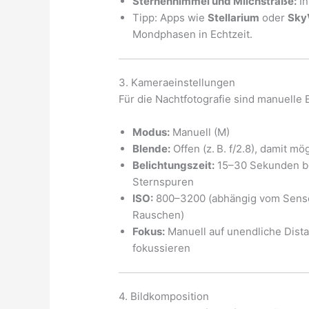
Sternenhimmel und Milchstraße:
In
Tipp: Apps wie
Stellarium
oder
Sky
Mondphasen in Echtzeit.
3. Kameraeinstellungen
Für die Nachtfotografie sind manuelle 
Modus:
Manuell (M)
Blende:
Offen (z. B. f/2.8), damit mög
Belichtungszeit:
15–30 Sekunden be
Sternspuren
ISO:
800–3200 (abhängig vom Sensor
Rauschen)
Fokus:
Manuell auf unendliche Dista
fokussieren
4. Bildkomposition